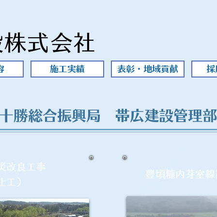
設株式会社
容
施工実績
表彰・地域貢献
採
十勝総合振興局 帯広建設管理部
災改良工事
豊頃糠内芽室線
止工）
​<受注者>
​ 西岡建設株式会社