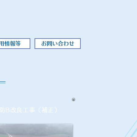
用情報等
お問い合わせ
防B改良工事（補正）