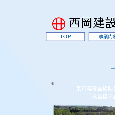
西岡建
TOP
事業内
東瓜幕芽室線防
（風雲橋床
​<受注者>
​ 西岡建設株式会社